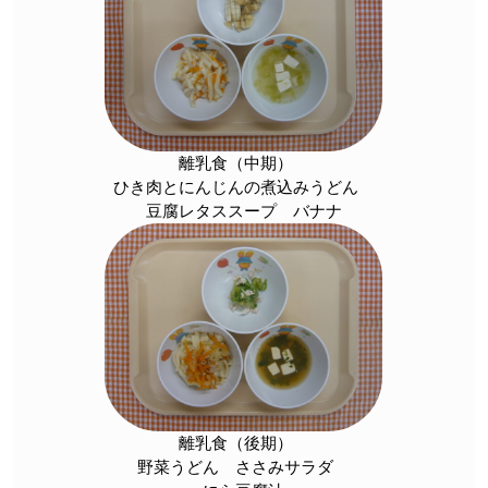
離乳食（中期）
ひき肉とにんじんの煮込みうどん
豆腐レタススープ バナナ
離乳食（後期）
野菜うどん ささみサラダ