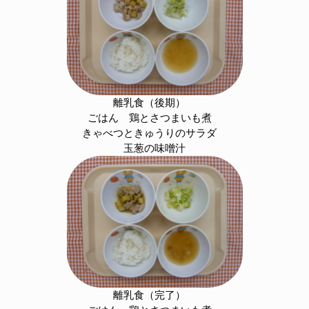
離乳食（後期）
ごはん 鶏とさつまいも煮
きゃべつときゅうりのサラダ
玉葱の味噌汁
離乳食（完了）