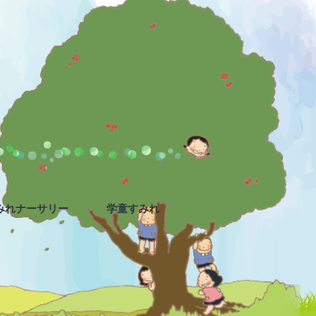
みれナーサリー
学童すみれ