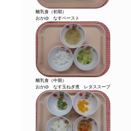
離乳食（初期）
おかゆ なすペースト
離乳食（中期）
おかゆ なす玉ねぎ煮 レタススープ