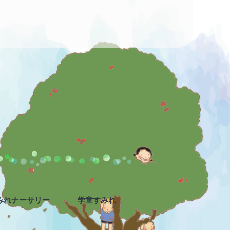
みれナーサリー
学童すみれ