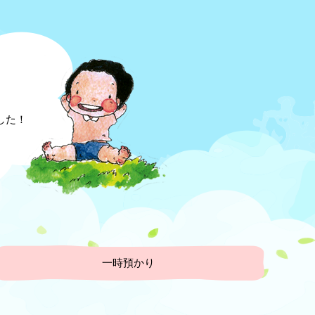
した！
一時預かり