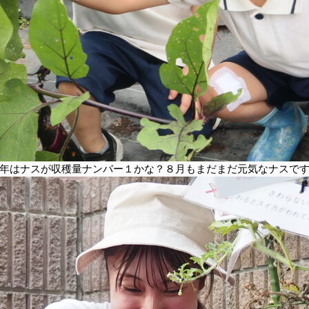
年はナスが収穫量ナンバー１かな？８月もまだまだ元気なナスで